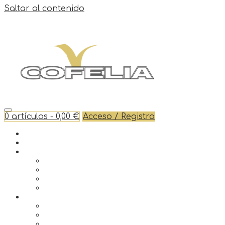
Saltar al contenido
0 artículos -
0,00
€
Acceso / Registro
Inicio
¿Quienes somos?
Tienda
Freidoras
Neveras
Peladoras y cortadoras
Mostradores
Servicios
Asesoramiento técnico y comercial
Proyectos Integrales
Servicio ténico